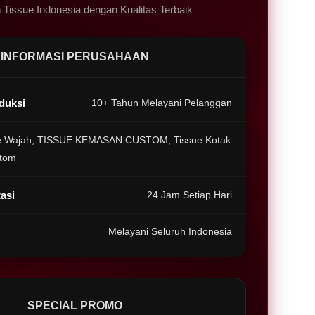
 Tissue Indonesia dengan Kualitas Terbaik
INFORMASI PERUSAHAAN
duksi
10+ Tahun Melayani Pelanggan
e Wajah, TISSUE KEMASAN CUSTOM, Tissue Kotak
stom
asi
24 Jam Setiap Hari
Melayani Seluruh Indonesia
SPECIAL PROMO