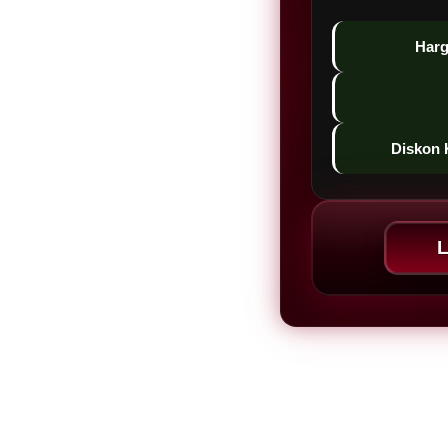
Harg
Diskon 