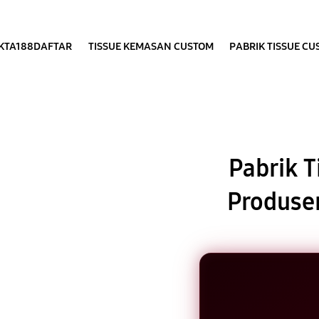
KTA188DAFTAR
TISSUE KEMASAN CUSTOM
PABRIK TISSUE C
Pabrik T
Produse